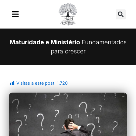
Ir
Se
para
o
conteúdo
Maturidade e Ministério
Fundamentados
para crescer
Visitas a este post:
1.720