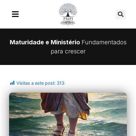
Ir
Se
para
o
conteúdo
Maturidade e Ministério
Fundamentados
para crescer
Visitas a este post:
313