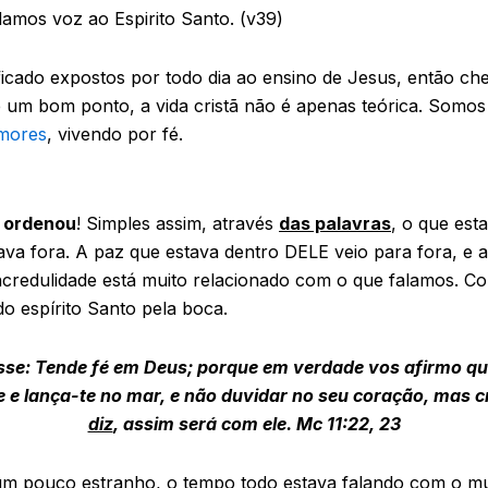
mos voz ao Espirito Santo. (v39)
 ficado expostos por todo dia ao ensino de Jesus, então 
é um bom ponto, a vida cristã não é apenas teórica. Somo
emores
, vivendo por fé.
 ordenou
! Simples assim, através
das palavras
, o que es
va fora. A paz que estava dentro DELE veio para fora, e a
 incredulidade está muito relacionado com o que falamos.
do espírito Santo pela boca.
isse: Tende fé em Deus; porque em verdade vos afirmo q
 e lança-te no mar, e não duvidar no seu coração, mas cr
diz
, assim será com ele. Mc 11:22, 23
 pouco estranho, o tempo todo estava falando com o mun