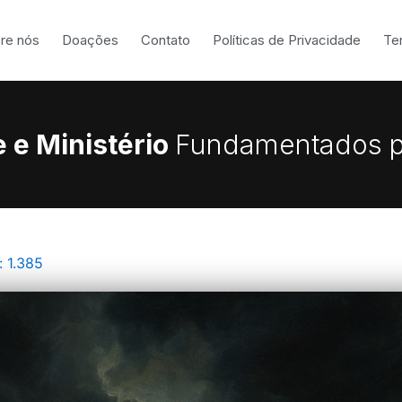
re nós
Doações
Contato
Políticas de Privacidade
Te
 e Ministério
Fundamentados p
:
1.385