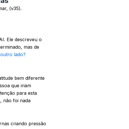
ias
ar, (v35).
AI. Ele descreveu o
 terminado, mas de
 outro lado?
titude bem diferente
ssoa que iriam
tenção para esta
a, não foi nada
ernas criando pressão