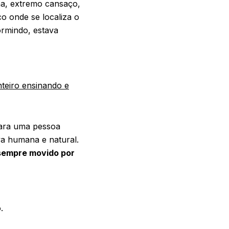
ha, extremo cansaço,
co onde se localiza o
ormindo, estava
teiro ensinando e
para uma pessoa
va humana e natural.
 sempre movido por
.