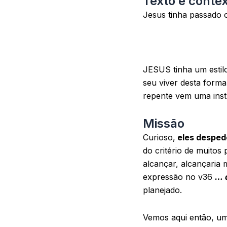
Texto e conte
Jesus tinha passado o
JESUS tinha um estilo
seu viver desta forma
repente vem uma ins
Missão
Curioso,
eles desped
do critério de muitos
alcançar, alcançaria
expressão no v36
… 
planejado.
Vemos aqui então, uma