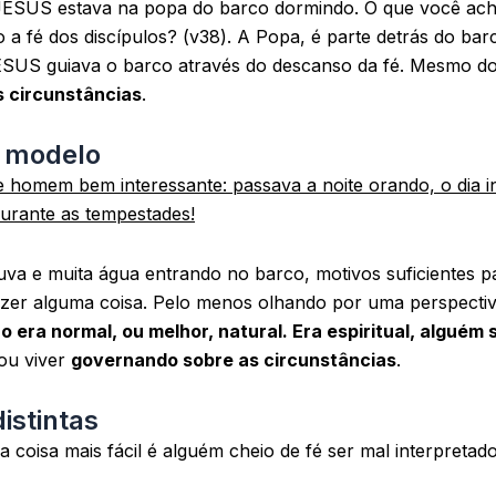
 JESUS estava na popa do barco dormindo. O que você ac
o a fé dos discípulos? (v38). A Popa, é parte detrás do bar
JESUS guiava o barco através do descanso da fé. Mesmo d
 circunstâncias
.
o modelo
 homem bem interessante: passava a noite orando, o dia in
durante as tempestades!
huva e muita água entrando no barco, motivos suficientes 
azer alguma coisa. Pelo menos olhando por uma perspecti
 era normal, ou melhor, natural. Era espiritual, alguém
ou viver
governando sobre as circunstâncias
.
istintas
a coisa mais fácil é alguém cheio de fé ser mal interpretado