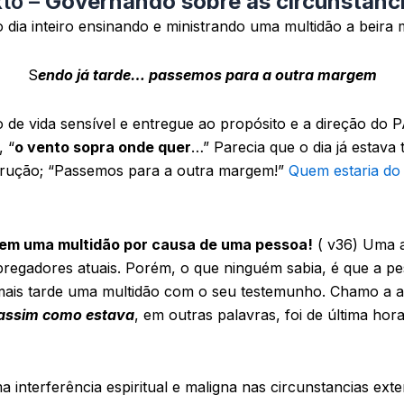
xto –
Governando sobre as circunstânc
 dia inteiro ensinando e ministrando uma multidão a beira m
S
endo já tarde… passemos para a outra margem
 de vida sensível e entregue ao propósito e a direção do P
, “
o vento sopra onde quer
…” Parecia que o dia já estava
trução; “Passemos para a outra margem!”
Quem estaria do
em uma multidão por causa de uma pessoa!
( v36) Uma a
 pregadores atuais. Porém, o que ninguém sabia, é que a pe
 mais tarde uma multidão com o seu testemunho. Chamo a a
assim como estava
, em outras palavras, foi de última hor
 interferência espiritual e maligna nas circunstancias ext