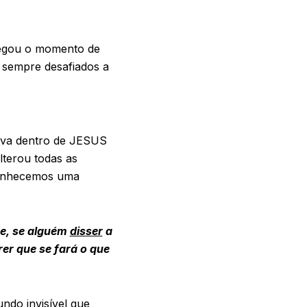
chegou o momento de
s sempre desafiados a
tava dentro de JESUS
lterou todas as
 Conhecemos uma
ue, se alguém
disser
a
er que se fará o que
do invisível que