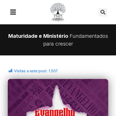
Ir
Se
para
o
conteúdo
Maturidade e Ministério
Fundamentados
para crescer
Visitas a este post:
1.507