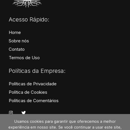
Acesso Rápido:
Home
Sobre nós
Contato
Termos de Uso
Políticas da Empresa:
Políticas de Privacidade
Política de Cookies
Políticas de Comentários
I
T
n
w
s
i
Usamos cookies para garantir que oferecemos a melhor
t
t
experiência em nosso site. Se você continuar a usar este site,
a
t