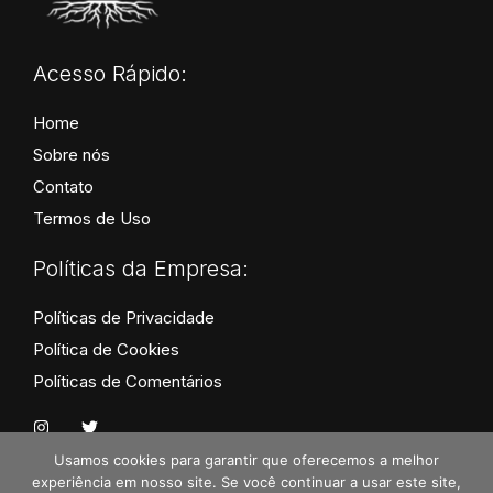
Acesso Rápido:
Home
Sobre nós
Contato
Termos de Uso
Políticas da Empresa:
Políticas de Privacidade
Política de Cookies
Políticas de Comentários
I
T
n
w
s
i
Usamos cookies para garantir que oferecemos a melhor
t
t
experiência em nosso site. Se você continuar a usar este site,
a
t