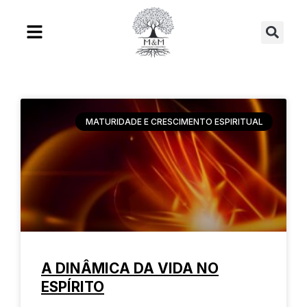
Ir
Se
para
o
conteúdo
MATURIDADE E CRESCIMENTO ESPIRITUAL
A DINÂMICA DA VIDA NO
ESPÍRITO