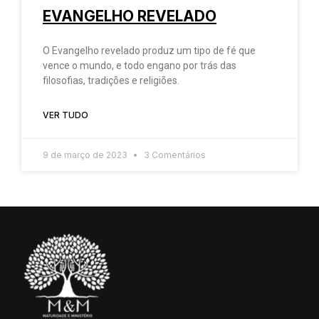
EVANGELHO REVELADO
O Evangelho revelado produz um tipo de fé que
vence o mundo, e todo engano por trás das
filosofias, tradições e religiões.
VER TUDO
9 de março de 2023
3 Comentários