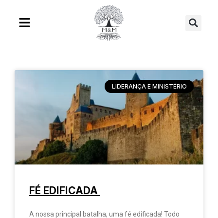
Ir
Se
para
o
conteúdo
LIDERANÇA E MINISTÉRIO
FÉ EDIFICADA
A nossa principal batalha, uma fé edificada! Todo