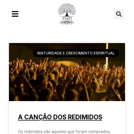
Ir
Se
para
o
conteúdo
MATURIDADE E CRESCIMENTO ESPIRITUAL
A CANÇÃO DOS REDIMIDOS
Os redimidos são aqueles que foram comprados,