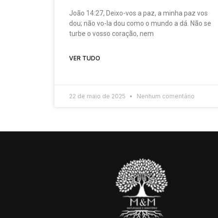
João 14:27, Deixo-vos a paz, a minha paz vos
dou; não vo-la dou como o mundo a dá. Não se
turbe o vosso coração, nem
VER TUDO
22 de maio de 2025
Nenhum comentário