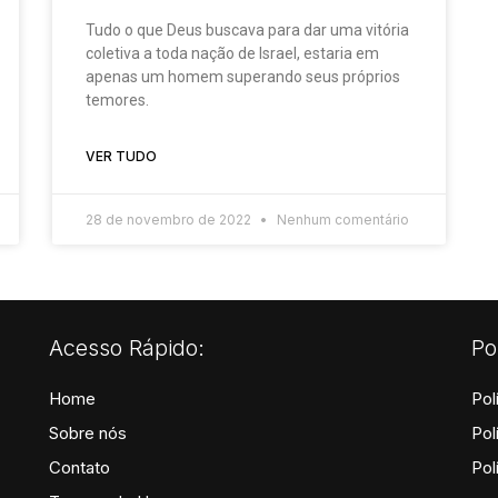
Tudo o que Deus buscava para dar uma vitória
coletiva a toda nação de Israel, estaria em
apenas um homem superando seus próprios
temores.
VER TUDO
28 de novembro de 2022
Nenhum comentário
Acesso Rápido:
Po
Home
Pol
Sobre nós
Pol
Contato
Pol