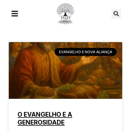
Ir
Se
para
o
conteúdo
EVANGELHO E NOVA ALIANÇA
O EVANGELHO E A
GENEROSIDADE