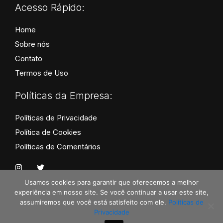
Acesso Rápido:
Home
Sobre nós
Contato
Termos de Uso
Políticas da Empresa:
Políticas de Privacidade
Política de Cookies
Políticas de Comentários
I
T
n
w
s
i
Usamos cookies para garantir que oferecemos a melhor
t
t
experiência em nosso site. Se você continuar a usar este site,
a
t
assumiremos que você está satisfeito com ele.
Políticas de
g
e
Todos os Direitos Reservados por Maturidade e
r
r
Privacidade
Ministério | © 2025 | Missão Ágape - CNPJ:
a