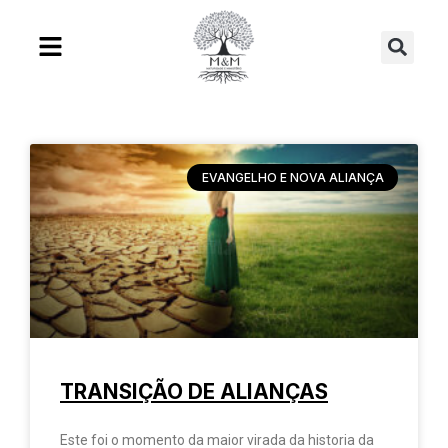
Ir
Se
para
o
conteúdo
EVANGELHO E NOVA ALIANÇA
TRANSIÇÃO DE ALIANÇAS
Este foi o momento da maior virada da historia da