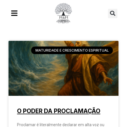
Ir
Se
para
o
conteúdo
MATURIDADE E CRESCIMENTO ESPIRITUAL
O PODER DA PROCLAMAÇÃO
Proclamar é literalmente declarar em alta voz ou