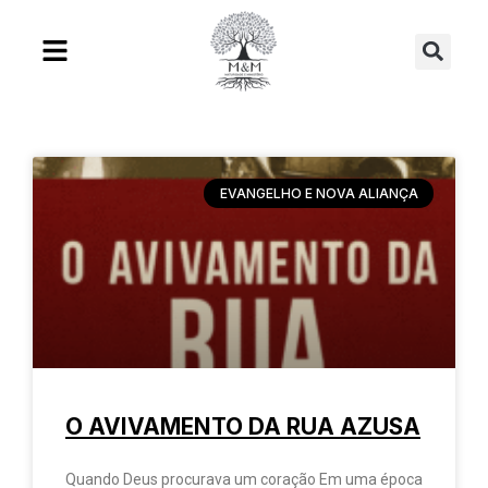
Ir
Se
para
o
conteúdo
EVANGELHO E NOVA ALIANÇA
O AVIVAMENTO DA RUA AZUSA
Quando Deus procurava um coração Em uma época